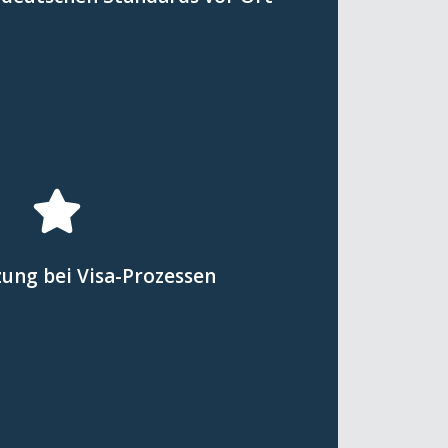
 Abschluss, der in Deutschland
ms im Herkunftsland erhalten
plementierung des dualen
Hier klicken
werden.
ltet und Wartezeiten minimiert
ung bei Visa-Prozessen
nsulaten können Visa-Verfahren
sammenarbeit mit deutschen