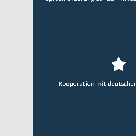
bereits vor der Einreise das erf
Durch gezielte Sprachkurse er
Hier klicken
Arbeitsmarkt erlei
werden, was den Übergang i
Kooperation mit deutsch
zukünftige Arbeitgeber frühz
können Ausbildungsinhalte prax
Durch Partnerschaften mit deu