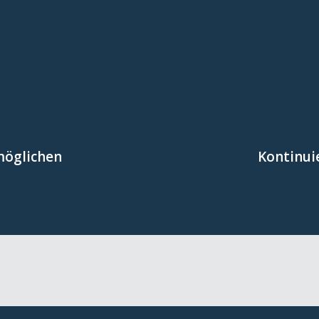
fördert.
Arbeitsma
chkräften und den
kontinuierlich an 
möglichen
Kontinui
rd der Austausch
sichergestellt, das
etzwerktreffen und
Durch Angebote zur