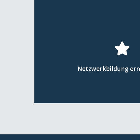
Hier klicken
lokalen Akteuren ge
zwischen internationalen Fa
Netzwerkbildung er
anderen Veranstaltungen wi
Durch die Organisation von N