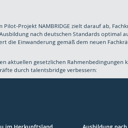
m Pilot-Projekt NAMBRIDGE zielt darauf ab, Fachk
 Ausbildung nach deutschen Standards optimal a
chtert die Einwanderung gemäß dem neuen Fachk
den aktuellen gesetzlichen Rahmenbedingungen
kräfte durch talentsbridge verbessern:
zusätzlicher An
htert.
anerkannt wird
eitsfähigkeit in
au im Herkunftsland
Ausbildung nach