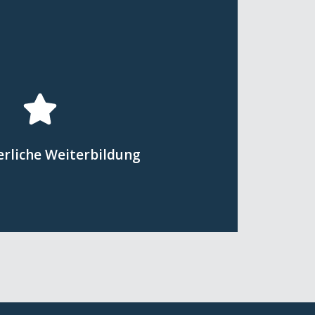
Hier klicken
rktes anpassen können.
die Anforderungen des deutschen
erliche Weiterbildung
s Fachkräfte ihre Qualifikationen
 beruflichen Weiterbildung wird