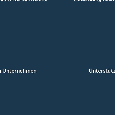
Fachkräfte einen
orderliche B2-Niveau,
Ausbildungssyste
reichen Fachkräfte
Durch die Im
chtert.
n den deutschen
effizienter gesta
en Unternehmen
Unterstütz
eitig eingebunden
Botschaften und Ko
isnah gestaltet und
Durch enge Zu
tschen Unternehmen