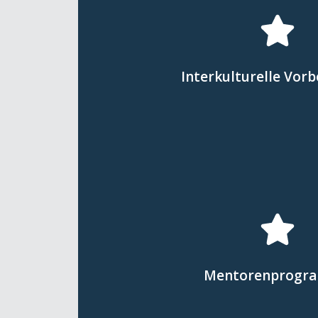
Hier klicken
Leben und Arbeiten in Deutsch
Interkulturelle Vor
Deutschlands werden Fachkräf
Durch Schulungen zu kulturel
Hier klicken
unterstützt.
Fragen dienen, wird die Integra
Mentorenprogr
Ansprechpartner für beruflich
Durch die Vermittlung von M