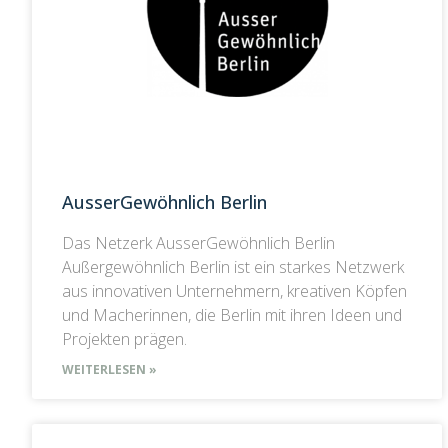
AusserGewöhnlich Berlin
Das Netzerk AusserGewöhnlich Berlin
Außergewöhnlich Berlin ist ein starkes Netzwerk
aus innovativen Unternehmern, kreativen Köpfen
und Macherinnen, die Berlin mit ihren Ideen und
Projekten prägen.
WEITERLESEN »