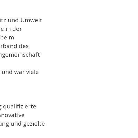
hutz und Umwelt
e in der
 beim
erband des
chgemeinschaft
h und war viele
qualifizierte
innovative
ung und gezielte