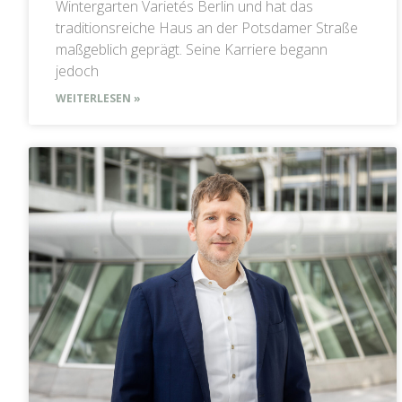
Wintergarten Varietés Berlin und hat das
traditionsreiche Haus an der Potsdamer Straße
maßgeblich geprägt. Seine Karriere begann
jedoch
WEITERLESEN »