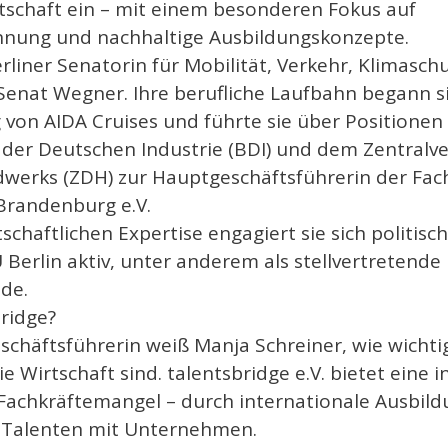
rtschaft ein – mit einem besonderen Fokus auf
nnung und nachhaltige Ausbildungskonzepte.
erliner Senatorin für Mobilität, Verkehr, Klimasc
Senat Wegner. Ihre berufliche Laufbahn begann si
 von AIDA Cruises und führte sie über Positionen
der Deutschen Industrie (BDI) und dem Zentralv
werks (ZDH) zur Hauptgeschäftsführerin der Fa
Brandenburg e.V.
schaftlichen Expertise engagiert sie sich politisc
 Berlin aktiv, unter anderem als stellvertretende
de.
ridge?
chäftsführerin weiß Manja Schreiner, wie wichtig 
ie Wirtschaft sind. talentsbridge e.V. bietet eine 
Fachkräftemangel – durch internationale Ausbild
 Talenten mit Unternehmen.