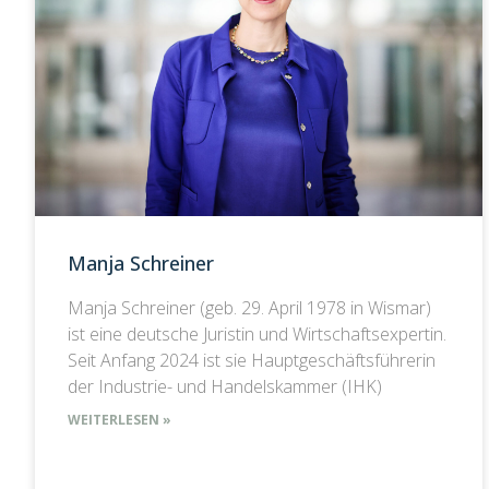
Manja Schreiner
Manja Schreiner (geb. 29. April 1978 in Wismar)
ist eine deutsche Juristin und Wirtschaftsexpertin.
Seit Anfang 2024 ist sie Hauptgeschäftsführerin
der Industrie- und Handelskammer (IHK)
WEITERLESEN »