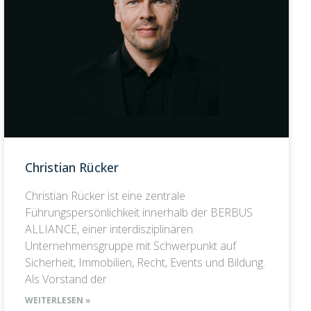
Christian Rücker
Christian Rücker ist eine zentrale
Führungspersönlichkeit innerhalb der BERBUS
ALLIANCE, einer interdisziplinären
Unternehmensgruppe mit Schwerpunkt auf
Sicherheit, Immobilien, Recht, Events und Bildung.
Als Vorstand der
WEITERLESEN »