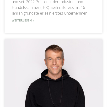
und seit 2022 Präsident der Industrie- und
Handelskammer (IHK) Berlin. Bereits mit 16
Jahren gründete er sein erstes Unternehmen
WEITERLESEN »