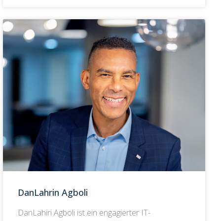
DanLahrin Agboli
DanLahiri Agboli ist ein engagierter IT-