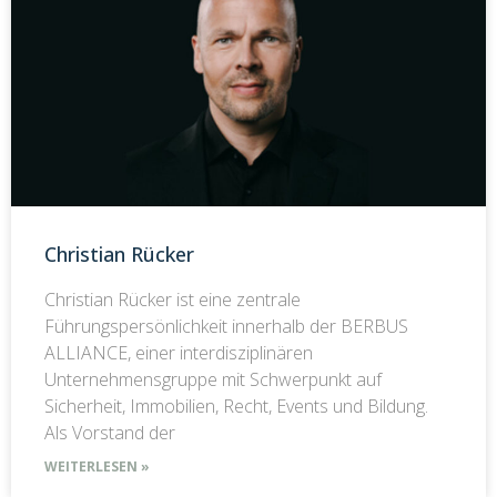
Christian Rücker
Christian Rücker ist eine zentrale
Führungspersönlichkeit innerhalb der BERBUS
ALLIANCE, einer interdisziplinären
Unternehmensgruppe mit Schwerpunkt auf
Sicherheit, Immobilien, Recht, Events und Bildung.
Als Vorstand der
WEITERLESEN »